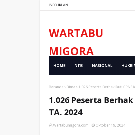
INFO IKLAN
WARTABU
MIGORA
HOME
NTB
NASIONAL
HUKRI
Beranda
Bima
1.026 Peserta Berhak Ikuti CPNS
1.026 Peserta Berha
TA. 2024
Wartabumigora.com
Oktober 19, 2024