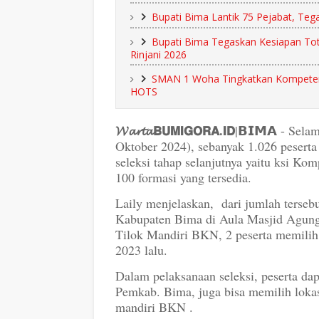
Bupati Bima Lantik 75 Pejabat, Te
Bupati Bima Tegaskan Kesiapan To
Rinjani 2026
SMAN 1 Woha Tingkatkan Kompetens
HOTS
𝓦𝓪𝓻𝓽𝓪𝗕𝗨𝗠𝗜𝗚𝗢𝗥𝗔.𝗜𝗗
|𝗕𝗜𝗠𝗔 - Sel
Oktober 2024), sebanyak 1.026 peserta 
seleksi tahap selanjutnya yaitu ksi 
100 formasi yang tersedia.
Laily menjelaskan, dari jumlah tersebu
Kabupaten Bima di Aula Masjid Agung 
Tilok Mandiri BKN, 2 peserta memilih
2023 lalu.
Dalam pelaksanaan seleksi, peserta dap
Pemkab. Bima, juga bisa memilih lokasi 
mandiri BKN .