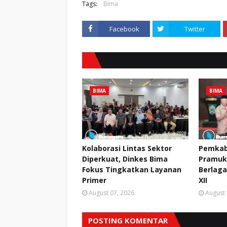
Tags:
Bima
Facebook
Twitter
BIMA
BIMA
Kolaborasi Lintas Sektor
Pemkab
Diperkuat, Dinkes Bima
Pramuk
Fokus Tingkatkan Layanan
Berlaga
Primer
XII
August 07, 2026
August 
POSTING KOMENTAR