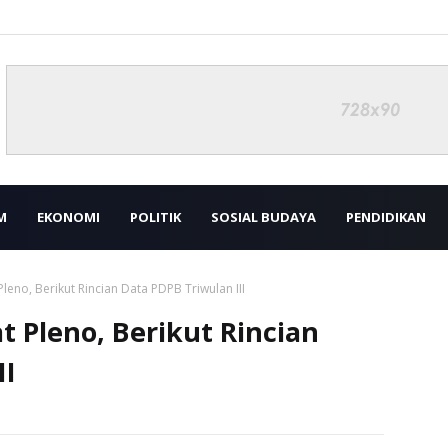
M
EKONOMI
POLITIK
SOSIAL BUDAYA
PENDIDIKAN
leno, Berikut Rincian Data PDPB Triwulan III
t Pleno, Berikut Rincian
II