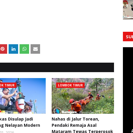
SU
K TIMUR
LOMBOK TIMUR
kas Disulap Jadi
Nahas di Jalur Torean,
g Nelayan Modern
Pendaki Remaja Asal
Mataram Tewas Terperosok
01, 2026