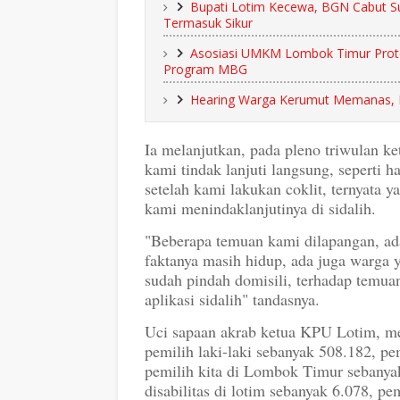
Bupati Lotim Kecewa, BGN Cabut S
Termasuk Sikur
Asosiasi UMKM Lombok Timur Prote
Program MBG
Hearing Warga Kerumut Memanas, Ki
Ia melanjutkan, pada pleno triwulan ke
kami tindak lanjuti langsung, seperti 
setelah kami lakukan coklit, ternyata y
kami menindaklanjutinya di sidalih.
"Beberapa temuan kami dilapangan, ad
faktanya masih hidup, ada juga warga y
sudah pindah domisili, terhadap temuan
aplikasi sidalih" tandasnya.
Uci sapaan akrab ketua KPU Lotim, m
pemilih laki-laki sebanyak 508.182, p
pemilih kita di Lombok Timur sebanyak 
disabilitas di lotim sebanyak 6.078, p