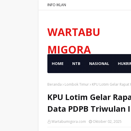
INFO IKLAN
WARTABU
MIGORA
HOME
NTB
NASIONAL
HUKRI
Beranda
Lombok Timur
KPU Lotim Gelar Rapat P
KPU Lotim Gelar Rapa
Data PDPB Triwulan I
Wartabumigora.com
Oktober 02, 2025