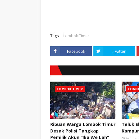
Tags:
Lombok Timur
Facebook
Twitter
LOMBOK TIMUR
LOMBO
Ribuan Warga Lombok Timur
Teluk E
Desak Polisi Tangkap
Kampun
Pemilik Akun “Ika We Lah”
August 