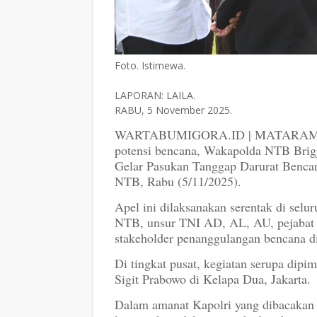
Foto. Istimewa.
LAPORAN: LAILA.
RABU, 5 November 2025.
WARTABUMIGORA.ID | MATARAM – D
potensi bencana, Wakapolda NTB Brig
Gelar Pasukan Tanggap Darurat Benca
NTB, Rabu (5/11/2025).
Apel ini dilaksanakan serentak di selu
NTB, unsur TNI AD, AL, AU, pejabat 
stakeholder penanggulangan bencana d
Di tingkat pusat, kegiatan serupa dipim
Sigit Prabowo di Kelapa Dua, Jakarta.
Dalam amanat Kapolri yang dibacakan 