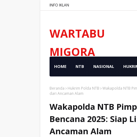
INFO IKLAN
WARTABU
MIGORA
HOME
NTB
NASIONAL
HUKRI
Beranda
Hukrim Polda NTB
Wakapolda NTB Pimp
dari Ancaman Alam
Wakapolda NTB Pimpi
Bencana 2025: Siap L
Ancaman Alam