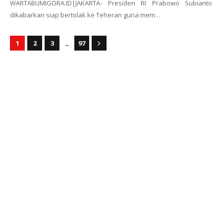
WARTABUMIGORA.ID|JAKARTA- Presiden RI Prabowo Subianto
dikabarkan siap bertolak ke Teheran guna mem…
...
1
2
3
97