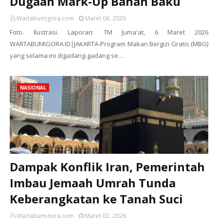
Dugaan Mark-Up Bahan Baku
Wartabumigora.com
Maret 06, 2026
Foto. Ilustrasi. Laporan: TM Juma'at, 6 Maret 2026
WARTABUMIGORA.ID|JAKARTA-Program Makan Bergizi Gratis (MBG)
yang selama ini digadang-gadang se…
NASIONAL
Dampak Konflik Iran, Pemerintah
Imbau Jemaah Umrah Tunda
Keberangkatan ke Tanah Suci
Wartabumigora.com
Maret 02, 2026