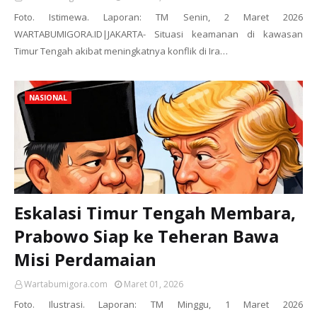
Foto. Istimewa. Laporan: TM Senin, 2 Maret 2026
WARTABUMIGORA.ID|JAKARTA- Situasi keamanan di kawasan
Timur Tengah akibat meningkatnya konflik di Ira…
NASIONAL
Eskalasi Timur Tengah Membara,
Prabowo Siap ke Teheran Bawa
Misi Perdamaian
Wartabumigora.com
Maret 01, 2026
Foto. Ilustrasi. Laporan: TM Minggu, 1 Maret 2026