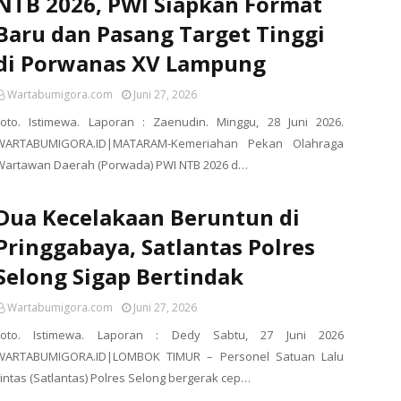
NTB 2026, PWI Siapkan Format
Baru dan Pasang Target Tinggi
di Porwanas XV Lampung
Wartabumigora.com
Juni 27, 2026
Foto. Istimewa. Laporan : Zaenudin. Minggu, 28 Juni 2026.
WARTABUMIGORA.ID|MATARAM-Kemeriahan Pekan Olahraga
Wartawan Daerah (Porwada) PWI NTB 2026 d…
Dua Kecelakaan Beruntun di
Pringgabaya, Satlantas Polres
Selong Sigap Bertindak
Wartabumigora.com
Juni 27, 2026
Foto. Istimewa. Laporan : Dedy Sabtu, 27 Juni 2026
WARTABUMIGORA.ID|LOMBOK TIMUR – Personel Satuan Lalu
Lintas (Satlantas) Polres Selong bergerak cep…