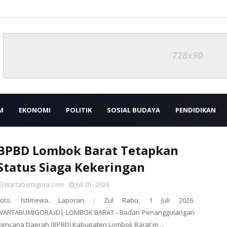
M
EKONOMI
POLITIK
SOSIAL BUDAYA
PENDIDIKAN
BPBD Lombok Barat Tetapkan
Status Siaga Kekeringan
Wartabumigora.com
Juli 01, 2026
Foto. Istimewa. Laporan : Zul Rabu, 1 Juli 2026.
WARTABUMIGORA.ID| LOMBOK BARAT - Badan Penanggulangan
Bencana Daerah (BPBD) Kabupaten Lombok Barat m…