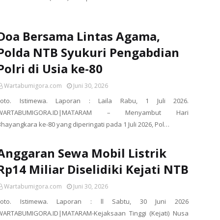
Doa Bersama Lintas Agama,
Polda NTB Syukuri Pengabdian
Polri di Usia ke-80
Wartabumigora.com
Juni 30, 2026
Foto. Istimewa. Laporan : Laila Rabu, 1 Juli 2026.
WARTABUMIGORA.ID|MATARAM – Menyambut Hari
Bhayangkara ke-80 yang diperingati pada 1 Juli 2026, Pol…
Anggaran Sewa Mobil Listrik
Rp14 Miliar Diselidiki Kejati NTB
Wartabumigora.com
Juni 30, 2026
Foto. Istimewa. Laporan : ll Sabtu, 30 Juni 2026
WARTABUMIGORA.ID|MATARAM-Kejaksaan Tinggi (Kejati) Nusa