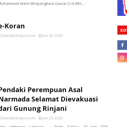
Muhammad Anton Bhayangkara Gaisar S.I.K.MH.,…
e-Koran
SO
Wartabumigora.com
Juni 30, 2026
Pendaki Perempuan Asal
Narmada Selamat Dievakuasi
dari Gunung Rinjani
Wartabumigora.com
Juni 29, 2026
Foto. Istimewa. Laporan : Dedy. Selasa, 30 Juni 2026.