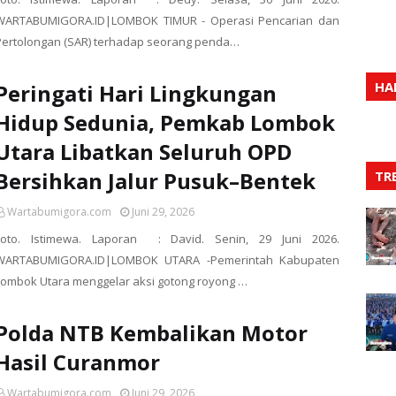
WARTABUMIGORA.ID|LOMBOK TIMUR - Operasi Pencarian dan
Pertolongan (SAR) terhadap seorang penda…
HA
Peringati Hari Lingkungan
Hidup Sedunia, Pemkab Lombok
Utara Libatkan Seluruh OPD
Bersihkan Jalur Pusuk–Bentek
TR
Wartabumigora.com
Juni 29, 2026
Foto. Istimewa. Laporan : David. Senin, 29 Juni 2026.
WARTABUMIGORA.ID|LOMBOK UTARA -Pemerintah Kabupaten
Lombok Utara menggelar aksi gotong royong …
Polda NTB Kembalikan Motor
Hasil Curanmor
Wartabumigora.com
Juni 29, 2026