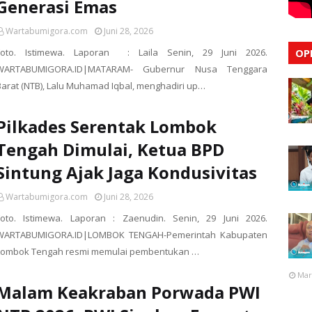
Generasi Emas
Wartabumigora.com
Juni 28, 2026
Foto. Istimewa. Laporan : Laila Senin, 29 Juni 2026.
OP
WARTABUMIGORA.ID|MATARAM- Gubernur Nusa Tenggara
Barat (NTB), Lalu Muhamad Iqbal, menghadiri up…
Pilkades Serentak Lombok
Tengah Dimulai, Ketua BPD
Sintung Ajak Jaga Kondusivitas
Wartabumigora.com
Juni 28, 2026
Foto. Istimewa. Laporan : Zaenudin. Senin, 29 Juni 2026.
WARTABUMIGORA.ID|LOMBOK TENGAH-Pemerintah Kabupaten
Lombok Tengah resmi memulai pembentukan …
Mar
Malam Keakraban Porwada PWI