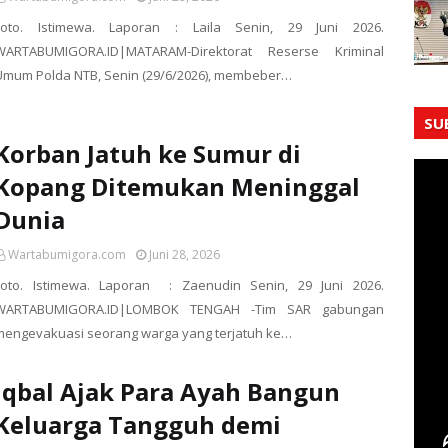
Foto. Istimewa. Laporan : Laila Senin, 29 Juni 2026.
WARTABUMIGORA.ID|MATARAM-Direktorat Reserse Kriminal
Umum Polda NTB, Senin (29/6/2026), membeber…
SU
Korban Jatuh ke Sumur di
Kopang Ditemukan Meninggal
Dunia
Wartabumigora.com
Juni 28, 2026
Foto. Istimewa. Laporan : Zaenudin Senin, 29 Juni 2026.
WARTABUMIGORA.ID|LOMBOK TENGAH -Tim SAR gabungan
mengevakuasi seorang warga yang terjatuh ke…
Iqbal Ajak Para Ayah Bangun
Keluarga Tangguh demi