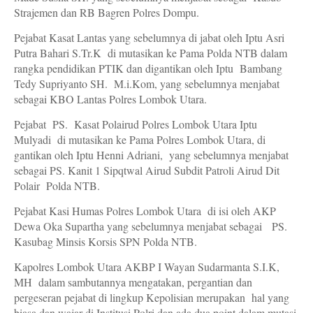
Strajemen dan RB Bagren Polres Dompu.
Pejabat Kasat Lantas yang sebelumnya di jabat oleh Iptu Asri
Putra Bahari S.Tr.K di mutasikan ke Pama Polda NTB dalam
rangka pendidikan PTIK dan digantikan oleh Iptu Bambang
Tedy Supriyanto SH. M.i.Kom, yang sebelumnya menjabat
sebagai KBO Lantas Polres Lombok Utara.
Pejabat PS. Kasat Polairud Polres Lombok Utara Iptu
Mulyadi di mutasikan ke Pama Polres Lombok Utara, di
gantikan oleh Iptu Henni Adriani, yang sebelumnya menjabat
sebagai PS. Kanit 1 Sipqtwal Airud Subdit Patroli Airud Dit
Polair Polda NTB.
Pejabat Kasi Humas Polres Lombok Utara di isi oleh AKP
Dewa Oka Supartha yang sebelumnya menjabat sebagai PS.
Kasubag Minsis Korsis SPN Polda NTB.
Kapolres Lombok Utara AKBP I Wayan Sudarmanta S.I.K,
MH dalam sambutannya mengatakan, pergantian dan
pergeseran pejabat di lingkup Kepolisian merupakan hal yang
biasa dan wajar di Institusi Polri dan ada dua point dalam mutasi