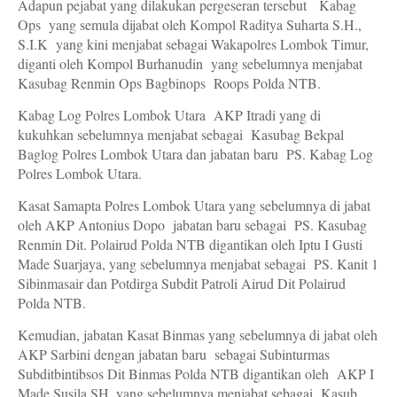
Adapun pejabat yang dilakukan pergeseran tersebut Kabag
Ops yang semula dijabat oleh Kompol Raditya Suharta S.H.,
S.I.K yang kini menjabat sebagai Wakapolres Lombok Timur,
diganti oleh Kompol Burhanudin yang sebelumnya menjabat
Kasubag Renmin Ops Bagbinops Roops Polda NTB.
Kabag Log Polres Lombok Utara AKP Itradi yang di
kukuhkan sebelumnya menjabat sebagai Kasubag Bekpal
Baglog Polres Lombok Utara dan jabatan baru PS. Kabag Log
Polres Lombok Utara.
Kasat Samapta Polres Lombok Utara yang sebelumnya di jabat
oleh AKP Antonius Dopo jabatan baru sebagai PS. Kasubag
Renmin Dit. Polairud Polda NTB digantikan oleh Iptu I Gusti
Made Suarjaya, yang sebelumnya menjabat sebagai PS. Kanit 1
Sibinmasair dan Potdirga Subdit Patroli Airud Dit Polairud
Polda NTB.
Kemudian, jabatan Kasat Binmas yang sebelumnya di jabat oleh
AKP Sarbini dengan jabatan baru sebagai Subinturmas
Subditbintibsos Dit Binmas Polda NTB digantikan oleh AKP I
Made Susila SH. yang sebelumnya menjabat sebagai Kasub