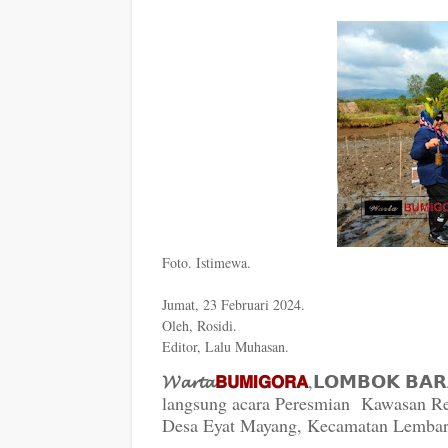
Foto. Istimewa.
Jumat, 23 Februari 2024.
Oleh, Rosidi.
Editor, Lalu Muhasan.
𝓦𝓪𝓻𝓽𝓪
𝗕𝗨𝗠𝗜𝗚𝗢𝗥𝗔
,𝗟𝗢𝗠𝗕𝗢𝗞 𝗕
langsung acara Peresmian Kawasan Re
Desa Eyat Mayang, Kecamatan Lembar, 