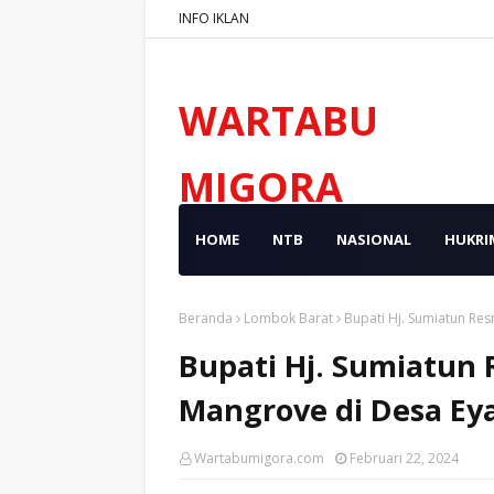
INFO IKLAN
WARTABU
MIGORA
HOME
NTB
NASIONAL
HUKRI
Beranda
Lombok Barat
Bupati Hj. Sumiatun Re
Bupati Hj. Sumiatun
Mangrove di Desa Ey
Wartabumigora.com
Februari 22, 2024