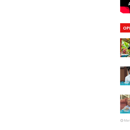
OP
Mar