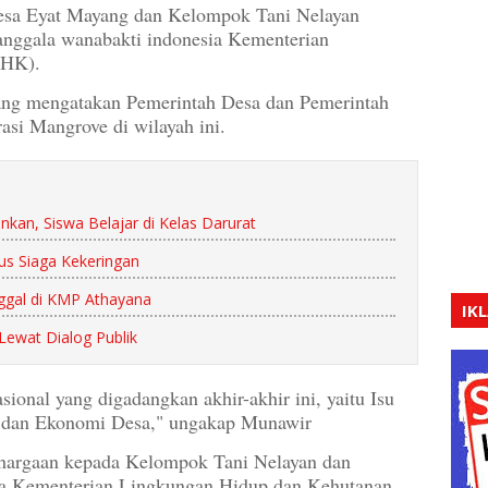
 Desa Eyat Mayang dan Kelompok Tani Nelayan
anggala wanabakti indonesia Kementerian
LHK).
ng mengatakan Pemerintah Desa dan Pemerintah
asi Mangrove di wilayah ini.
an, Siswa Belajar di Kelas Darurat
s Siaga Kekeringan
gal di KMP Athayana
IK
ewat Dialog Publik
sional yang digadangkan akhir-akhir ini, yaitu Isu
 dan Ekonomi Desa," ungakap Munawir
hargaan kepada Kelompok Tani Nelayan dan
ia Kementerian Lingkungan Hidup dan Kehutanan