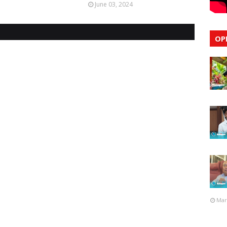
June 03, 2024
OP
Mar