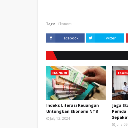
Tags:
Ekonomi
Facebook
Twitter
EKONOMI
EKON
Indeks Literasi Keuangan
Jaga St
Untungkan Ekonomi NTB
Pemda 
Sepakat
July 12, 2024
June 09