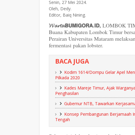
Senin, 27 Mei 2024.
Oleh, Dedy.
Editor, Baiq Nining.
𝓦𝓪𝓻𝓽𝓪𝗕𝗨𝗠𝗜𝗚𝗢𝗥𝗔.𝗜𝗗,
LOMBOK TIMUR
Buana Kabupaten Lombok Timur bers
Perairan Universitas Mataram melaks
fermentasi pakan lobster.
BACA JUGA
Kodim 1614/Dompu Gelar Apel Men
Pilkada 2020
Kades Mareje Timur, Ajak Wargan
Penghasilan
Gubernur NTB, Tawarkan Kerjasama
Konsep Pembangunan Berjamaah Inis
Tengah