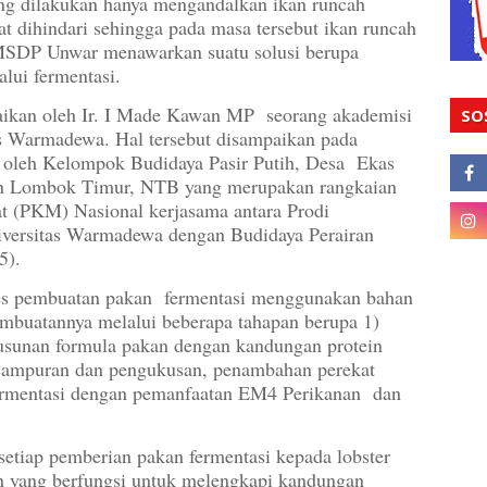
ang dilakukan hanya mengandalkan ikan runcah
t dihindari sehingga pada masa tersebut ikan runcah
 MSDP Unwar menawarkan suatu solusi berupa
alui fermentasi.
mpaikan oleh Ir. I Made Kawan MP seorang akademisi
SO
tas Warmadewa. Hal tersebut disampaikan pada
an oleh Kelompok Budidaya Pasir Putih, Desa Ekas
n Lombok Timur, NTB yang merupakan rangkaian
t (PKM) Nasional kerjasama antara Prodi
versitas Warmadewa dengan Budidaya Perairan
5).
s pembuatan pakan fermentasi menggunakan bahan
embuatannya melalui beberapa tahapan berupa 1)
yusunan formula pakan dengan kandungan protein
ncampuran dan pengukusan, penambahan perekat
 fermentasi dengan pemanfaatan EM4 Perikanan dan
tiap pemberian pakan fermentasi kepada lobster
in yang berfungsi untuk melengkapi kandungan