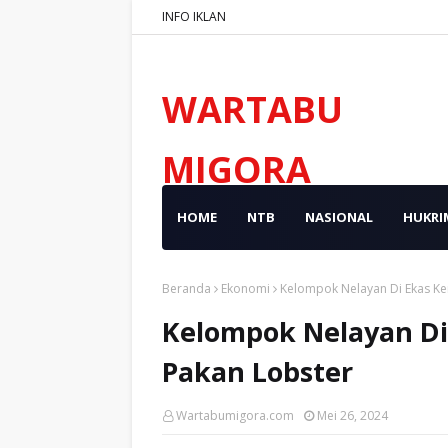
INFO IKLAN
WARTABU
MIGORA
HOME
NTB
NASIONAL
HUKRI
Beranda
Ekonomi
Kelompok Nelayan Di Ekas Ke
Kelompok Nelayan Di
Pakan Lobster
Wartabumigora.com
Mei 26, 2024