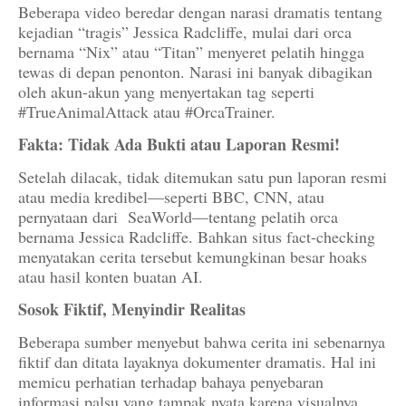
Beberapa video beredar dengan narasi dramatis tentang
kejadian “tragis” Jessica Radcliffe, mulai dari orca
bernama “Nix” atau “Titan” menyeret pelatih hingga
tewas di depan penonton. Narasi ini banyak dibagikan
oleh akun-akun yang menyertakan tag seperti
#TrueAnimalAttack atau #OrcaTrainer.
Fakta: Tidak Ada Bukti atau Laporan Resmi!
Setelah dilacak, tidak ditemukan satu pun laporan resmi
atau media kredibel—seperti BBC, CNN, atau
pernyataan dari SeaWorld—tentang pelatih orca
bernama Jessica Radcliffe. Bahkan situs fact-checking
menyatakan cerita tersebut kemungkinan besar hoaks
atau hasil konten buatan AI.
Sosok Fiktif, Menyindir Realitas
Beberapa sumber menyebut bahwa cerita ini sebenarnya
fiktif dan ditata layaknya dokumenter dramatis. Hal ini
memicu perhatian terhadap bahaya penyebaran
informasi palsu yang tampak nyata karena visualnya