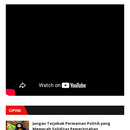
OPINI
Jangan Terjebak Permainan Politik yang
Memecah Soliditas Pemerintahan