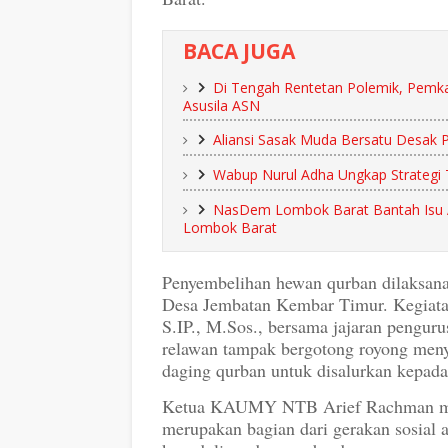
BACA JUGA
Di Tengah Rentetan Polemik, Pemk
Asusila ASN
Aliansi Sasak Muda Bersatu Desak 
Wabup Nurul Adha Ungkap Strategi T
NasDem Lombok Barat Bantah Isu 
Lombok Barat
Penyembelihan hewan qurban dilaksan
Desa Jembatan Kembar Timur. Kegiat
S.IP., M.Sos., bersama jajaran pengu
relawan tampak bergotong royong men
daging qurban untuk disalurkan kepad
Ketua KAUMY NTB Arief Rachman m
merupakan bagian dari gerakan sosial