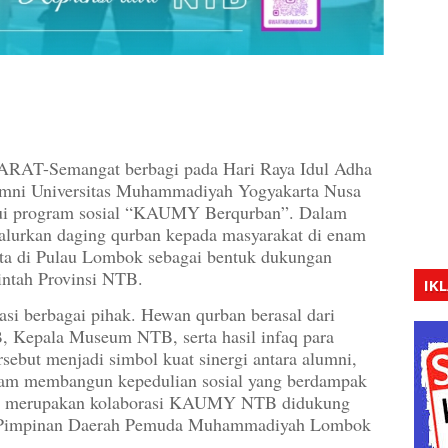
Semangat berbagi pada Hari Raya Idul Adha
umni Universitas Muhammadiyah Yogyakarta Nusa
i program sosial “KAUMY Berqurban”. Dalam
urkan daging qurban kepada masyarakat di enam
kota di Pulau Lombok sebagai bentuk dukungan
ntah Provinsi NTB.
IK
asi berbagai pihak. Hewan qurban berasal dari
 Kepala Museum NTB, serta hasil infaq para
but menjadi simbol kuat sinergi antara alumni,
alam membangun kepedulian sosial yang berdampak
ini merupakan kolaborasi KAUMY NTB didukung
 Pimpinan Daerah Pemuda Muhammadiyah Lombok