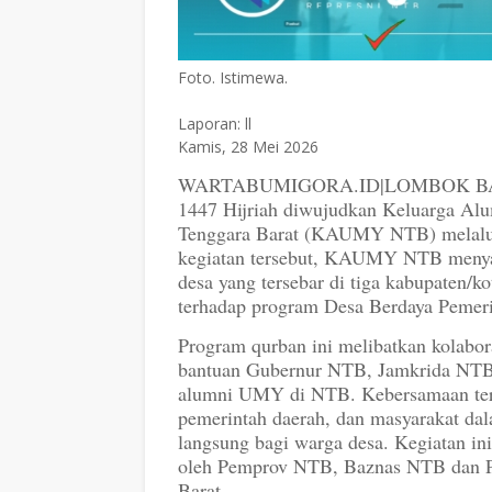
Foto. Istimewa.
Laporan: ll
Kamis, 28 Mei 2026
WARTABUMIGORA.ID|LOMBOK BARAT-
1447 Hijriah diwujudkan Keluarga Al
Tenggara Barat (KAUMY NTB) melalu
kegiatan tersebut, KAUMY NTB menyal
desa yang tersebar di tiga kabupaten/
terhadap program Desa Berdaya Pemeri
Program qurban ini melibatkan kolabor
bantuan Gubernur NTB, Jamkrida NTB,
alumni UMY di NTB. Kebersamaan terse
pemerintah daerah, dan masyarakat d
langsung bagi warga desa. Kegiatan 
oleh Pemprov NTB, Baznas NTB dan
Barat.