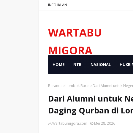
INFO IKLAN
WARTABU
MIGORA
HOME
NTB
NASIONAL
HUKRI
Beranda
Lombok Barat
Dari Alumni untuk Neg
Dari Alumni untuk N
Daging Qurban di L
Wartabumigora.com
Mei 28, 2026