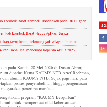
ab Lombok Barat Kembali Dihadapkan pada Isu Dugaan
SO
Pemkab Lombok Barat Hapus Aplikasi Bantuin
ekan Kemiskinan, Sekotong Jadi Wilayah Prioritas
Aliran Dana Usai menerima Raperda APBD 2025
akan pada Kamis, 28 Mei 2026 di Dusun Abror,
an itu dihadiri Ketua KAUMY NTB Arief Rachman,
rus dan alumni KAUMY NTB. Sejak pagi hari, para
yiapkan proses penyembelihan hingga pengemasan
a masyarakat penerima manfaat.
engatakan, program “KAUMY Berqurban”
 alumni untuk memperkuat nilai kebersamaan,