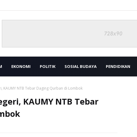
M
EKONOMI
POLITIK
SOSIAL BUDAYA
PENDIDIKAN
eri, KAUMY NTB Tebar Daging Qurban di Lombok
egeri, KAUMY NTB Tebar
ombok