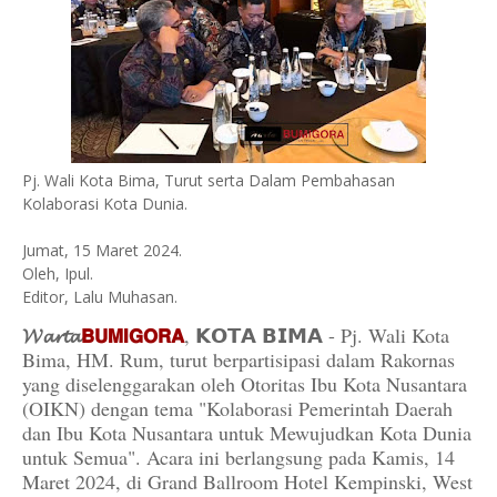
Pj. Wali Kota Bima, Turut serta Dalam Pembahasan
Kolaborasi Kota Dunia.
Jumat, 15 Maret 2024.
Oleh, Ipul.
Editor, Lalu Muhasan.
𝓦𝓪𝓻𝓽𝓪
𝗕𝗨𝗠𝗜𝗚𝗢𝗥𝗔
, 𝗞𝗢𝗧𝗔 𝗕𝗜𝗠𝗔 - Pj. Wali Kota
Bima, HM. Rum, turut berpartisipasi dalam Rakornas
yang diselenggarakan oleh Otoritas Ibu Kota Nusantara
(OIKN) dengan tema "Kolaborasi Pemerintah Daerah
dan Ibu Kota Nusantara untuk Mewujudkan Kota Dunia
untuk Semua". Acara ini berlangsung pada Kamis, 14
Maret 2024, di Grand Ballroom Hotel Kempinski, West