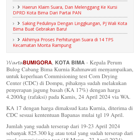
Haerun Klaim Suara, Dan Melenggang Ke Kursi
DPRD Kota Bima Dari Partai PAN
Saking Pedulinya Dengan Linggkungan, PJ Wali Kota
Bima Buat Gebrakan Baru!
Akhirnya Proses Perhitungan Suara di 14 TPS
Kecamatan Monta Rampung
𝓦𝓪𝓻𝓽𝓪
𝗕𝗨𝗠𝗜𝗚𝗢𝗥𝗔
, 𝗞𝗢𝗧𝗔 𝗕𝗜𝗠𝗔 - Kepala Perum
Bulog Cabang Bima Kurnia Rahmawati menyampaikan,
untuk keperluan Commisioning test Corn Drying
Center (CDC) di Dompu, pihaknya sudah melakukan
penyerapan jagung basah (KA 17%) dengan harga
4.200/kg (rafaksi) pada Kamis, 24 April 2024 via WA.
KA 17 dengan harga dimaksud kata Kurnia, diterima di
CDC sesuai kententuan Bapanas mulai tgl 19 April.
Jumlah yang sudah terserap dari 19-23 April 2024
sebanyak 825.300 kg atau total yang sudah terserap dari
awal commisioning test (18 Maret - 23 April 2024)