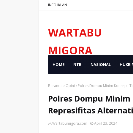
INFO IKLAN
WARTABU
MIGORA
HOME
NTB
NASIONAL
HUKRI
Beranda
Opini
Polres Dompu Minim Konsep ; Tin
Polres Dompu Minim 
Represifitas Alterna
Wartabumigora.com
April 23, 2024