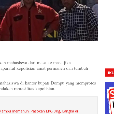
kan mahasiswa dari masa ke masa jika
l aparatul kepolisian amat permanen dan tumbuh
IK
n mahasiswa di kantor bupati Dompu yang memprotes
dakan represifitas kepolisian.
k Mampu memenuhi Pasokan LPG 3Kg, Langka di