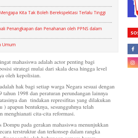
engapa Kita Tak Boleh Berekspektasi Terlalu Tinggi
omali Penangkapan dan Penahanan oleh PPNS dalam
SO
an Umum
ingat mahasiswa adalah actor penting bagi
isi strategi mulai dari skala desa hingga level
ya oleh kepolisian.
alah hak bagi setiap warga Negara sesuai dengan
9 tahun 1998 dan peraturan perundangan lainnya
tasinya dan tindakan represifitas yang dilakukan
pu ) apapun bentuknya, sesungguhnya telah
n menghianati cita-cita reformasi.
lres Dompu pada gerakan mahasiswa menunjukkan
ecara terstruktur dan terkonsep dalam rangka
ga dipengaruhi oleh hubungan asmara haram