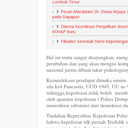
Lombok Timur
Pesan Mendalam Dr. Dewa Wijaya: M
pada Siapapun
Dilema Koordinasi Penyidikan: An
KUHAP Baru
Pilkades Serentak Demi Kepenting
Hal ini tentu sangat disayangkan, meng
perubahan dan yang akan mengisi kompos
nasional justru dibuat takut psikologisn
Kemerdekaan pendapat dimuka umum ad
sila ke4 Pancasila, UUD 1945, UU no 
sehingga kepolisian tidak boleh memba
oleh aparatur kepolisian ( Polres Dom
menciderai substansi dari demokrasi da
Tindakan Represifitas Kepolisian Po
bahwa kepolisian tdk pernah Terdidik s
penanganan aksi-aksi demonstrasi, ju