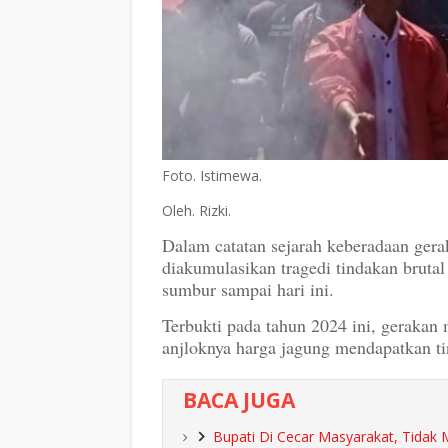
Foto. Istimewa.
Oleh. Rizki.
Dalam catatan sejarah keberadaan gera
diakumulasikan tragedi tindakan bruta
sumbur sampai hari ini.
Terbukti pada tahun 2024 ini, geraka
anjloknya harga jagung mendapatkan tin
BACA JUGA
Bupati Di Cecar Masyarakat, Tida