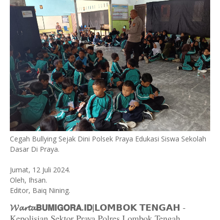
Cegah Bullying Sejak Dini Polsek Praya Edukasi Siswa Sekolah
Dasar Di Praya.
Jumat, 12 Juli 2024.
Oleh, Ihsan.
Editor, Baiq Nining.
𝓦𝓪𝓻𝓽𝓪𝗕𝗨𝗠𝗜𝗚𝗢𝗥𝗔.𝗜𝗗|
𝗟𝗢𝗠𝗕𝗢𝗞 𝗧𝗘𝗡𝗚𝗔𝗛 -
Kepolisian Sektor Praya Polres Lombok Tengah