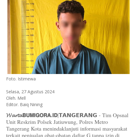
Foto. Istimewa
Selasa, 27 Agustus 2024
Oleh. Mell
Editor. Baiq Nining
𝓦𝓪𝓻𝓽𝓪𝗕𝗨𝗠𝗜𝗚𝗢𝗥𝗔.𝗜𝗗
|𝗧𝗔𝗡𝗚𝗘𝗥𝗔𝗡𝗚 - Tim Opsnal
Unit Reskrim Polsek Jatiuwung, Polres Metro
Tangerang Kota menindaklanjuti informasi masyarakat
terkait penjualan obat-obatan daftar G tanpa izin di