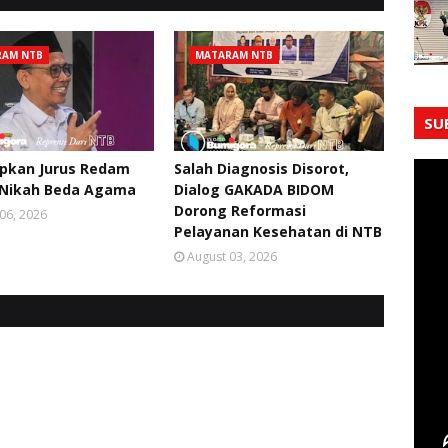
RAM NTB
MATARAM NTB
SU
apkan Jurus Redam
Salah Diagnosis Disorot,
 Nikah Beda Agama
Dialog GAKADA BIDOM
Dorong Reformasi
06, 2026
Pelayanan Kesehatan di NTB
August 03, 2026