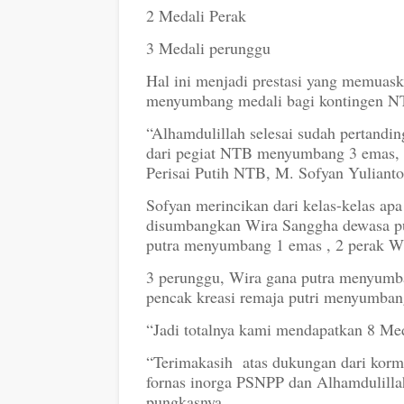
2 Medali Perak
3 Medali perunggu
Hal ini menjadi prestasi yang memua
menyumbang medali bagi kontingen N
“Alhamdulillah selesai sudah pertandi
dari pegiat NTB menyumbang 3 emas, 
Perisai Putih NTB, M. Sofyan Yulianto
Sofyan merincikan dari kelas-kelas a
disumbangkan Wira Sanggha dewasa p
putra menyumbang 1 emas , 2 perak Wi
3 perunggu, Wira gana putra menyum
pencak kreasi remaja putri menyumban
“Jadi totalnya kami mendapatkan 8 Med
“Terimakasih atas dukungan dari korm
fornas inorga PSNPP dan Alhamdulill
pungkasnya.