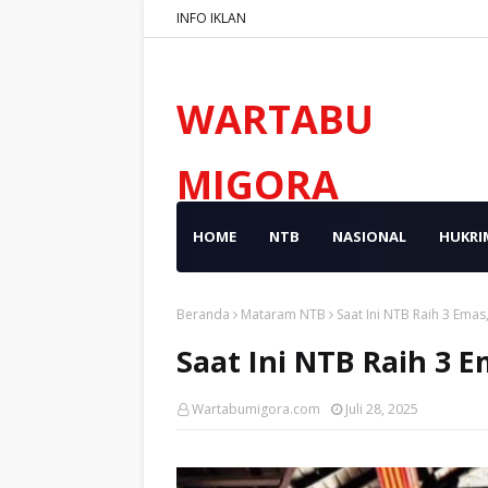
INFO IKLAN
WARTABU
MIGORA
HOME
NTB
NASIONAL
HUKRI
Beranda
Mataram NTB
Saat Ini NTB Raih 3 Emas
Saat Ini NTB Raih 3 
Wartabumigora.com
Juli 28, 2025