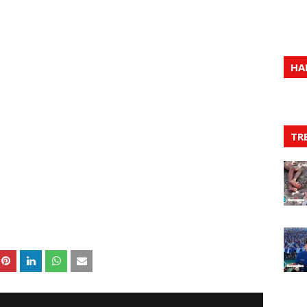
HA
TR