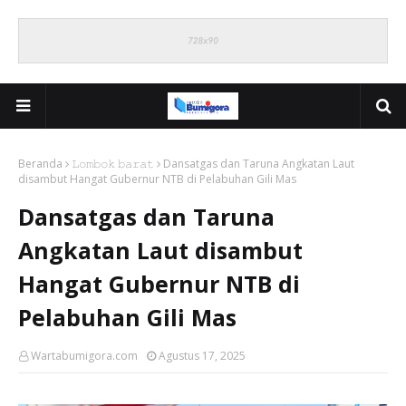
Beranda
𝙻𝚘𝚖𝚋𝚘𝚔 𝚋𝚊𝚛𝚊𝚝
Dansatgas dan Taruna Angkatan Laut
disambut Hangat Gubernur NTB di Pelabuhan Gili Mas
Dansatgas dan Taruna
Angkatan Laut disambut
Hangat Gubernur NTB di
Pelabuhan Gili Mas
Wartabumigora.com
Agustus 17, 2025