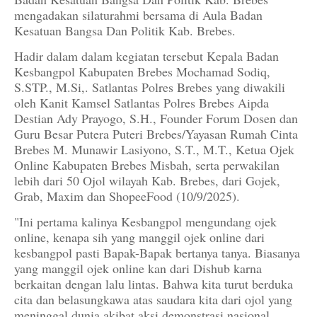
mengadakan silaturahmi bersama di Aula Badan
Kesatuan Bangsa Dan Politik Kab. Brebes.
Hadir dalam dalam kegiatan tersebut Kepala Badan
Kesbangpol Kabupaten Brebes Mochamad Sodiq,
S.STP., M.Si,. Satlantas Polres Brebes yang diwakili
oleh Kanit Kamsel Satlantas Polres Brebes Aipda
Destian Ady Prayogo, S.H., Founder Forum Dosen dan
Guru Besar Putera Puteri Brebes/Yayasan Rumah Cinta
Brebes M. Munawir Lasiyono, S.T., M.T., Ketua Ojek
Online Kabupaten Brebes Misbah, serta perwakilan
lebih dari 50 Ojol wilayah Kab. Brebes, dari Gojek,
Grab, Maxim dan ShopeeFood (10/9/2025).
"Ini pertama kalinya Kesbangpol mengundang ojek
online, kenapa sih yang manggil ojek online dari
kesbangpol pasti Bapak-Bapak bertanya tanya. Biasanya
yang manggil ojek online kan dari Dishub karna
berkaitan dengan lalu lintas. Bahwa kita turut berduka
cita dan belasungkawa atas saudara kita dari ojol yang
meninggal dunia akibat aksi demonstrasi nasional,