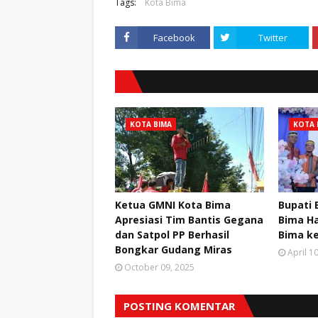
Tags:
Kota Bima
Facebook
Twitter
KOTA BIMA
KOTA 
Ketua GMNI Kota Bima
Bupati
Apresiasi Tim Bantis Gegana
Bima Ha
dan Satpol PP Berhasil
Bima ke
Bongkar Gudang Miras
April 1
October 09, 2025
POSTING KOMENTAR