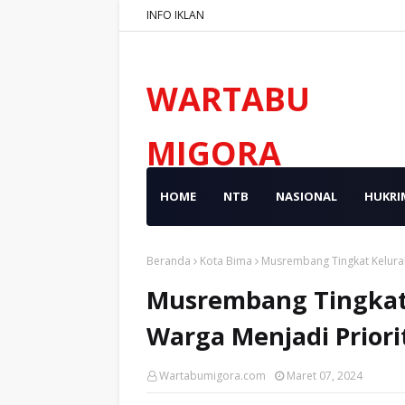
INFO IKLAN
WARTABU
MIGORA
HOME
NTB
NASIONAL
HUKRI
Beranda
Kota Bima
Musrembang Tingkat Kelurah
Musrembang Tingkat 
Warga Menjadi Priori
Wartabumigora.com
Maret 07, 2024