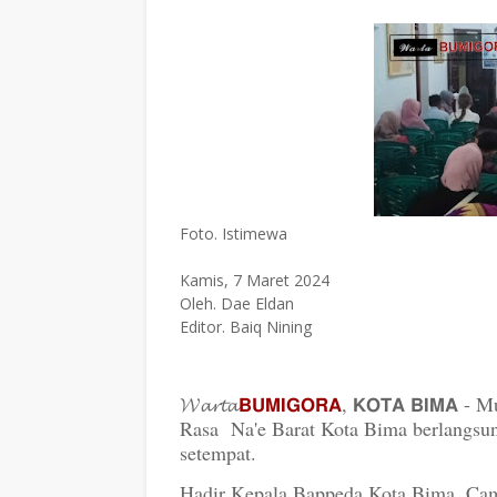
Foto. Istimewa
Kamis, 7 Maret 2024
Oleh. Dae Eldan
Editor. Baiq Nining
𝓦𝓪𝓻𝓽𝓪
𝗕𝗨𝗠𝗜𝗚𝗢𝗥𝗔
, 𝗞𝗢𝗧𝗔 𝗕𝗜𝗠𝗔
Rasa Na'e Barat Kota Bima berlangsun
setempat.
Hadir Kepala Bappeda Kota Bima, Cama