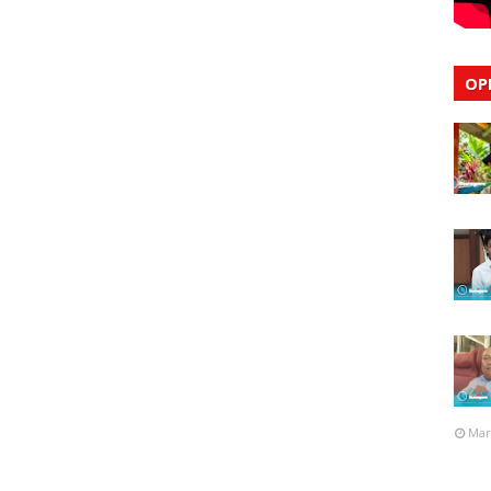
OP
Mar