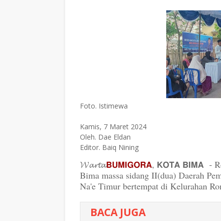
Foto. Istimewa
Kamis, 7 Maret 2024
Oleh. Dae Eldan
Editor. Baiq Nining
𝓦𝓪𝓻𝓽𝓪
𝗕𝗨𝗠𝗜𝗚𝗢𝗥𝗔
, 𝗞𝗢𝗧𝗔 𝗕𝗜𝗠
Bima massa sidang II(dua) Daerah Pem
Na'e Timur bertempat di Kelurahan Ro
BACA JUGA