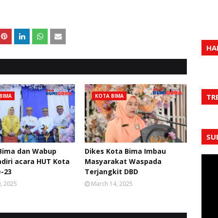
HA
TR
BIMA
KOTA BIMA
SU
 Bima dan Wabup
Dikes Kota Bima Imbau
diri acara HUT Kota
Masyarakat Waspada
-23
Terjangkit DBD
0, 2025
March 14, 2025