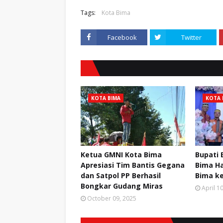
Tags:
Kota Bima
Facebook
Twitter
KOTA BIMA
KOTA 
Ketua GMNI Kota Bima
Bupati
Apresiasi Tim Bantis Gegana
Bima Ha
dan Satpol PP Berhasil
Bima ke
Bongkar Gudang Miras
April 1
October 09, 2025