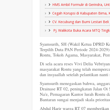
HMS Ambil Formulir di Gerindra, U
Cegah Korupsi di Kabupaten Bima, 
CV. Kecubung dan Bumi Lestari Beli
Pj. Walikota Buka Acara MTQ Ting
Syamsurih, SH (Wakil Ketua DPRD Kot
Terpilih Duta PAN Periode 2024-2029).
Rontu, Tokoh Agama, Masyarakat, Pem
Di sela acara reses Vivi Delia Vebriy
masyarakat Rontu yang telah mempercay
dan insyaallah setelah pelantikan nanti
Syamsurih menegaskan bahwa, anggaran
Drainase RT 02, peningkatan Jalan Oi
Na'e, Pemagaran Kantor lurah Rontu d
Bantaran sungai menjadi skala priorita
Abdul Harir warga RT 07 memberikan 