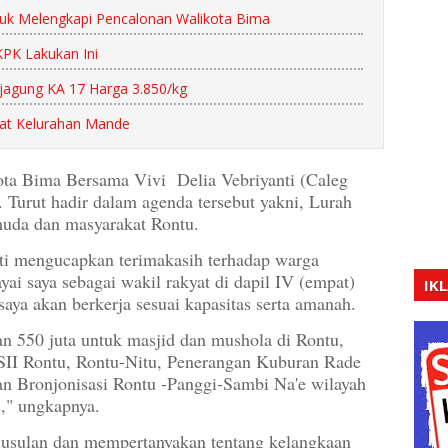
ntuk Melengkapi Pencalonan Walikota Bima
KPK Lakukan Ini
 jagung KA 17 Harga 3.850/kg
kat Kelurahan Mande
a Bima Bersama Vivi Delia Vebriyanti (Caleg
 Turut hadir dalam agenda tersebut yakni, Lurah
uda dan masyarakat Rontu.
anti mengucapkan terimakasih terhadap warga
ai saya sebagai wakil rakyat di dapil IV (empat)
IK
 saya akan berkerja sesuai kapasitas serta amanah.
 550 juta untuk masjid dan mushola di Rontu,
 SII Rontu, Rontu-Nitu, Penerangan Kuburan Rade
an Bronjonisasi Rontu -Panggi-Sambi Na'e wilayah
s," ungkapnya.
usulan dan mempertanyakan tentang kelangkaan