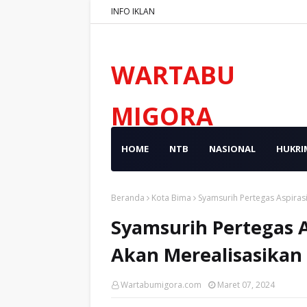
INFO IKLAN
WARTABU
MIGORA
HOME
NTB
NASIONAL
HUKRI
Beranda
Kota Bima
Syamsurih Pertegas Aspiras
Syamsurih Pertegas 
Akan Merealisasikan 
Wartabumigora.com
Maret 07, 2024