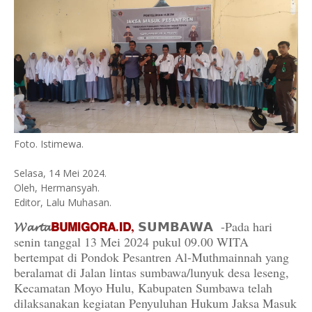
Foto. Istimewa.
Selasa, 14 Mei 2024.
Oleh, Hermansyah.
Editor, Lalu Muhasan.
𝓦𝓪𝓻𝓽𝓪
𝗕𝗨𝗠𝗜𝗚𝗢𝗥𝗔.𝗜𝗗,
𝗦𝗨𝗠𝗕𝗔𝗪𝗔 -Pada hari
senin tanggal 13 Mei 2024 pukul 09.00 WITA
bertempat di Pondok Pesantren Al-Muthmainnah yang
beralamat di Jalan lintas sumbawa/lunyuk desa leseng,
Kecamatan Moyo Hulu, Kabupaten Sumbawa telah
dilaksanakan kegiatan Penyuluhan Hukum Jaksa Masuk