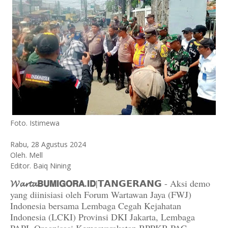
Foto. Istimewa
Rabu, 28 Agustus 2024
Oleh. Mell
Editor. Baiq Nining
𝓦𝓪𝓻𝓽𝓪𝗕𝗨𝗠𝗜𝗚𝗢𝗥𝗔.𝗜𝗗
|𝗧𝗔𝗡𝗚𝗘𝗥𝗔𝗡𝗚 - Aksi demo
yang diinisiasi oleh Forum Wartawan Jaya (FWJ)
Indonesia bersama Lembaga Cegah Kejahatan
Indonesia (LCKI) Provinsi DKI Jakarta, Lembaga