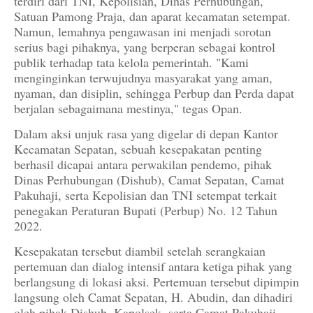
terdiri dari TNI, Kepolisian, Dinas Perhubungan,
Satuan Pamong Praja, dan aparat kecamatan setempat.
Namun, lemahnya pengawasan ini menjadi sorotan
serius bagi pihaknya, yang berperan sebagai kontrol
publik terhadap tata kelola pemerintah. "Kami
menginginkan terwujudnya masyarakat yang aman,
nyaman, dan disiplin, sehingga Perbup dan Perda dapat
berjalan sebagaimana mestinya," tegas Opan.
Dalam aksi unjuk rasa yang digelar di depan Kantor
Kecamatan Sepatan, sebuah kesepakatan penting
berhasil dicapai antara perwakilan pendemo, pihak
Dinas Perhubungan (Dishub), Camat Sepatan, Camat
Pakuhaji, serta Kepolisian dan TNI setempat terkait
penegakan Peraturan Bupati (Perbup) No. 12 Tahun
2022.
Kesepakatan tersebut diambil setelah serangkaian
pertemuan dan dialog intensif antara ketiga pihak yang
berlangsung di lokasi aksi. Pertemuan tersebut dipimpin
langsung oleh Camat Sepatan, H. Abudin, dan dihadiri
oleh pihak Dishub, Kapolsek, serta Camat Pakuhaji,