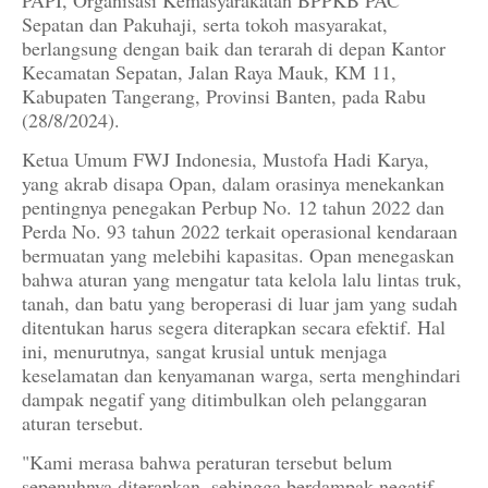
PAPI, Organisasi Kemasyarakatan BPPKB PAC
Sepatan dan Pakuhaji, serta tokoh masyarakat,
berlangsung dengan baik dan terarah di depan Kantor
Kecamatan Sepatan, Jalan Raya Mauk, KM 11,
Kabupaten Tangerang, Provinsi Banten, pada Rabu
(28/8/2024).
Ketua Umum FWJ Indonesia, Mustofa Hadi Karya,
yang akrab disapa Opan, dalam orasinya menekankan
pentingnya penegakan Perbup No. 12 tahun 2022 dan
Perda No. 93 tahun 2022 terkait operasional kendaraan
bermuatan yang melebihi kapasitas. Opan menegaskan
bahwa aturan yang mengatur tata kelola lalu lintas truk,
tanah, dan batu yang beroperasi di luar jam yang sudah
ditentukan harus segera diterapkan secara efektif. Hal
ini, menurutnya, sangat krusial untuk menjaga
keselamatan dan kenyamanan warga, serta menghindari
dampak negatif yang ditimbulkan oleh pelanggaran
aturan tersebut.
"Kami merasa bahwa peraturan tersebut belum
sepenuhnya diterapkan, sehingga berdampak negatif