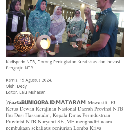
Kadisperin NTB, Dorong Peningkatan Kreativitas dan Inovasi
Pengrajin NTB.
Kamis, 15 Agustus 2024.
Oleh, Dedy.
Editor, Lalu Muhasan.
𝓦𝓪𝓻𝓽𝓪𝗕𝗨𝗠𝗜𝗚𝗢𝗥𝗔.𝗜𝗗
|𝗠𝗔𝗧𝗔𝗥𝗔𝗠-Mewakili PJ
Ketua Dewan Kerajinan Nasional Daerah Provinsi NTB
Ibu Desi Hassanudin, Kepala Dinas Perindustrian
Provinisi NTB Nuryanti SE.,ME menghadiri acara
pembukaan sekaligus penjurian Lomba Kriya