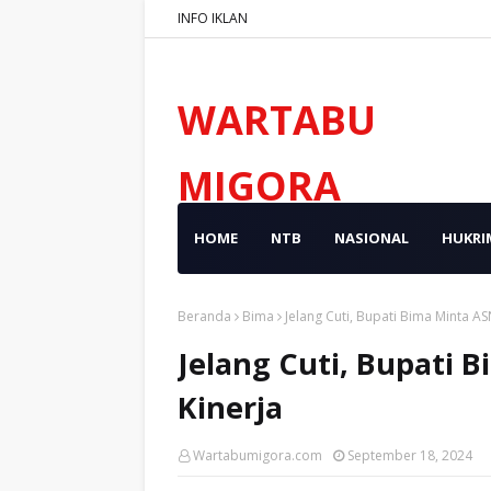
INFO IKLAN
WARTABU
MIGORA
HOME
NTB
NASIONAL
HUKRI
Beranda
Bima
Jelang Cuti, Bupati Bima Minta AS
Jelang Cuti, Bupati 
Kinerja
Wartabumigora.com
September 18, 2024