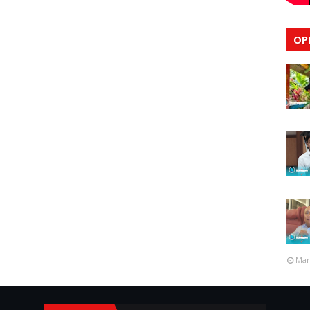
OP
Mar