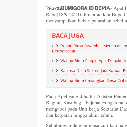
𝓦𝓪𝓻𝓽𝓪𝗕𝗨𝗠𝗜𝗚𝗢𝗥𝗔.𝗜𝗗
|𝗕𝗜𝗠𝗔- Apel
Rabu(18/9-2024) dimanfaatkan Bupati 
menyampaikan beberapa arahan sebelum
BACA JUGA
Bupati Bima Disambut Meriah di La
Bermartabat
Wabup Bima Pimpin Apel Disnakertr
Babinsa Desa Sakuru Jadi Korban 
Wabup Bima Canangkan Desa Cinta S
Pada Apel yang dihadiri Asisten Pemer
Bagian, Kasubag, Pejabat Fungsional 
mengabdi pada Unit kerja Sektariat Dae
dan kegiatan hingga akhir tahun.
Sehubungan dengan masa cuti kampany