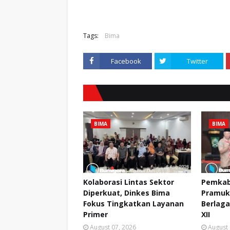
Tags:
Bima
Facebook
Twitter
BIMA
BIMA
Kolaborasi Lintas Sektor
Pemkab
Diperkuat, Dinkes Bima
Pramuk
Fokus Tingkatkan Layanan
Berlaga
Primer
XII
August 07, 2026
August 