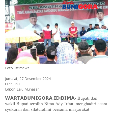
Foto. Istimewa.
Juma'at, 27 Desember 2024.
Oleh, Ipul
Editor, Lalu Muhasan.
𝗪𝗔𝗥𝗧𝗔𝗕𝗨𝗠𝗜𝗚𝗢𝗥𝗔.𝗜𝗗
|𝗕𝗜𝗠𝗔- Bupati dan
wakil Bupati terpilih Bima Ady-Irfan, menghadiri acara
syukuran dan silaturahmi bersama masyarakat