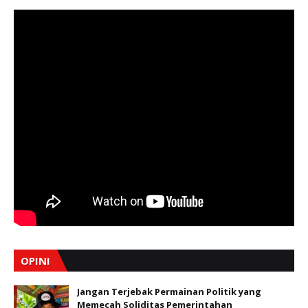
OPINI
Jangan Terjebak Permainan Politik yang
Memecah Soliditas Pemerintahan