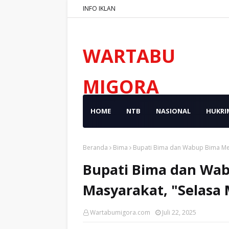
INFO IKLAN
WARTABU
MIGORA
HOME
NTB
NASIONAL
HUKRI
Beranda
Bima
Bupati Bima dan Wabup Bima Men
Bupati Bima dan Wab
Masyarakat, "Selasa
Wartabumigora.com
Juli 22, 2025