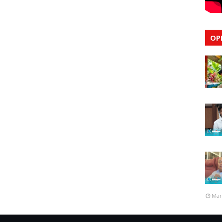
OP
Mar