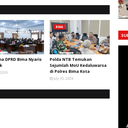
BIMA
SU
na DPRD Bima Nyaris
Polda NTB Temukan
ik
Sejumlah MoU Kedaluwarsa
di Polres Bima Kota
, 2026
July 30, 2026