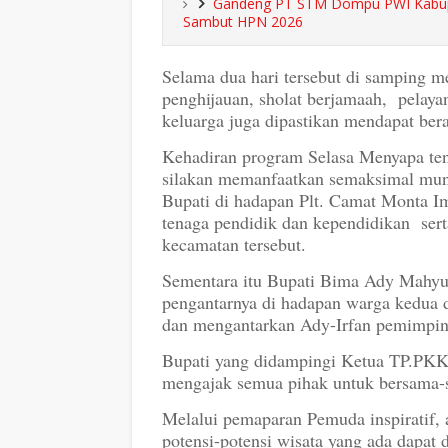
Gandeng PT STM Dompu PWI Kabup
Sambut HPN 2026
Selama dua hari tersebut di samping m
penghijauan, sholat berjamaah, pelayan
keluarga juga dipastikan mendapat ber
Kehadiran program Selasa Menyapa ten
silakan memanfaatkan semaksimal mung
Bupati di hadapan Plt. Camat Monta Im
tenaga pendidik dan kependidikan sert
kecamatan tersebut.
Sementara itu Bupati Bima Ady Mahyu
pengantarnya di hadapan warga kedua d
dan mengantarkan Ady-Irfan pemimpi
Bupati yang didampingi Ketua TP.PKK
mengajak semua pihak untuk bersama
Melalui pemaparan Pemuda inspiratif, a
potensi-potensi wisata yang ada dapat