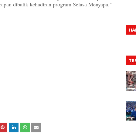
arapan dibalik kehadiran program Selasa Menyapa,"
HA
TR