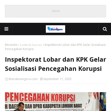
Beranda
𝙻𝚘𝚖𝚋𝚘𝚔 𝚋𝚊𝚛𝚊𝚝
Inspektorat Lobar dan KPK Gelar Sosialisasi
Pencegahan Korupsi
Inspektorat Lobar dan KPK Gelar
Sosialisasi Pencegahan Korupsi
Wartabumigora.com
September 17, 2025