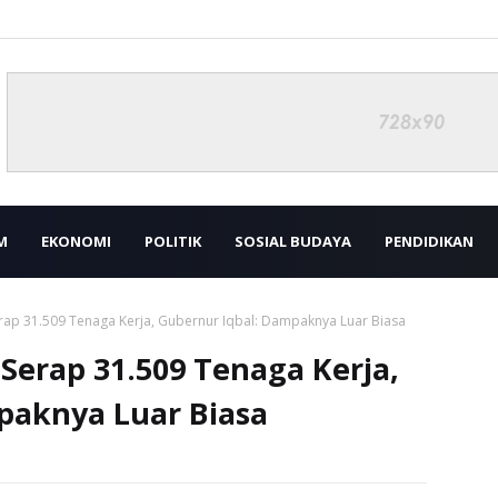
M
EKONOMI
POLITIK
SOSIAL BUDAYA
PENDIDIKAN
ap 31.509 Tenaga Kerja, Gubernur Iqbal: Dampaknya Luar Biasa
Serap 31.509 Tenaga Kerja,
paknya Luar Biasa