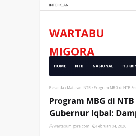
INFO IKLAN
WARTABU
MIGORA
HOME
NTB
NASIONAL
HUKRI
Beranda
Mataram NTB
Program MBG di NTB Ser
Program MBG di NTB 
Gubernur Iqbal: Dam
Wartabumigora.com
Februari 04, 2026