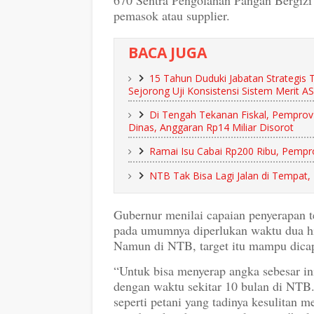
670 Sentra Pengolahan Pangan Bergizi 
pemasok atau supplier.
BACA JUGA
15 Tahun Duduki Jabatan Strategis
Sejorong Uji Konsistensi Sistem Merit A
Di Tengah Tekanan Fiskal, Pemprov
Dinas, Anggaran Rp14 Miliar Disorot
Ramai Isu Cabai Rp200 Ribu, Pempro
NTB Tak Bisa Lagi Jalan di Tempat
Gubernur menilai capaian penyerapan te
pada umumnya diperlukan waktu dua hi
Namun di NTB, target itu mampu dicap
“Untuk bisa menyerap angka sebesar ini
dengan waktu sekitar 10 bulan di NTB.
seperti petani yang tadinya kesulitan 