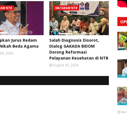
RAM NTB
MATARAM NTB
OP
apkan Jurus Redam
Salah Diagnosis Disorot,
 Nikah Beda Agama
Dialog GAKADA BIDOM
Dorong Reformasi
06, 2026
Pelayanan Kesehatan di NTB
August 03, 2026
Mar