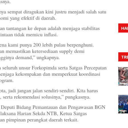
snya.
a sempat diragukan kini justru menjadi salah satu
mi yang efektif di daerah.
n tantangan ke depan adalah menjaga stabilitas
HA
ntaan tidak memicu inflasi.
ena kami punya 200 lebih pulau berpenghuni.
an memastikan ketersediaan supply demi
tingginya demand,” ungkapnya.
TR
seluruh unsur Forkopimda serta Satgas Percepatan
s menjaga kekompakan dan memperkuat koordinasi
rogram.
a, jadi jangan jalan sendiri-sendiri. Kita harus
serta rekomendasi solusinya,” pungkasnya.
diri Deputi Bidang Pemantauan dan Pengawasan BGN
elaksana Harian Sekda NTB, Ketua Satgas
ran pimpinan perangkat daerah terkait.