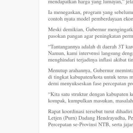
mendapatkan harga yang lumayan,” jela
Ia menegaskan, program yang sebelumny
contoh nyata model pemberdayaan ekono
Meski demikian, Gubernur mengingatka
pasokan pangan agar peningkatan permi
“Tantangannya adalah di daerah 3T kar
Namun, kami intervensi langsung deng
menghindari terjadinya inflasi akibat 
Menutup arahannya, Gubernur meminta 
di tingkat kabupaten/kota untuk teru
demi menyukseskan fase percepatan p
“Kita satu struktur dengan kabupaten kot
kompak, kumpulkan masukan, masalah, 
Rapat koordinasi tersebut turut diha
Letjen (Purn) Dadang Hendrayudha, P
Percepatan se-Provinsi NTB, serta jaja