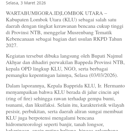
Selasa, 3 Maret 2026
WARTABUMIGORA.ID|LOMBOK UTARA –
Kabupaten Lombok Utara (KLU) sebagai salah satu
daerah dengan tingkat kerawanan bencana cukup tinggi
di Provinsi NTB, menggelar Musrenbang Tematik
Kebencanaan sebagai bagian dari usulan RKPD Tahun
2027.
Kegiatan tersebut dibuka langsung oleh Bupati Najmul
Akhyar dan dihadiri perwakilan Bappeda Provinsi NTB,
kepala OPD lingkup KLU, NGO, serta berbagai
pemangku kepentingan lainnya, Selasa (03/03/2026).
Dalam laporannya, Kepala Bapprida KLU, Ir. Hermanto
menyampaikan bahwa KLU berada di jalur cincin api
(ring of fire) sehingga rawan terhadap gempa bumi,
tsunami, dan likuifaksi. Selain itu, karakteristik wilayah
pesisir, perbukitan, serta daerah aliran sungai membuat
KLU juga berpotensi mengalami bencana
hidrometeorologi seperti banjir, tanah longsor,
kekeringan, angin puting beliung, hingga gelombang