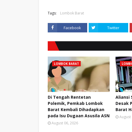
Tags:
Lombok Barat
Facebook
Twitter
LOMBOK BARAT
LOMB
Di Tengah Rentetan
Aliansi
Polemik, Pemkab Lombok
Desak 
Barat Kembali Dihadapkan
Barat H
pada Isu Dugaan Asusila ASN
August 
August 06, 2026