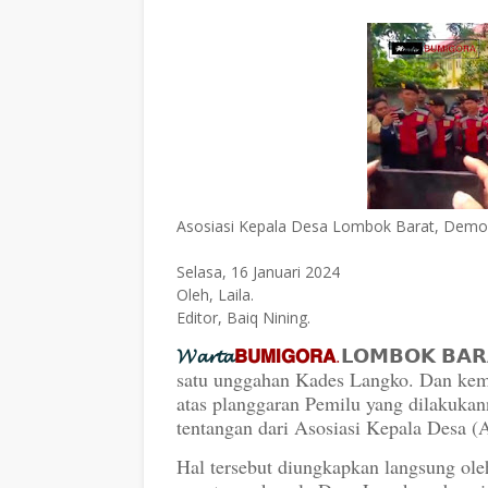
Asosiasi Kepala Desa Lombok Barat, Demo
Selasa, 16 Januari 2024
Oleh, Laila.
Editor, Baiq Nining.
𝓦𝓪𝓻𝓽𝓪
𝗕𝗨𝗠𝗜𝗚𝗢𝗥𝗔
.
𝗟𝗢𝗠𝗕𝗢𝗞 𝗕𝗔
satu unggahan Kades Langko. Dan kem
atas planggaran Pemilu yang dilakukan
tentangan dari Asosiasi Kepala Desa
Hal tersebut diungkapkan langsung o