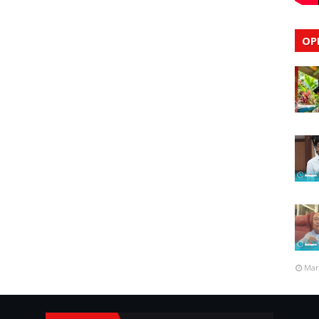
OP
Mar