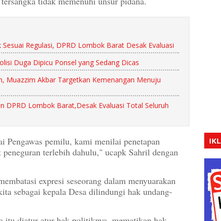
 tersangka tidak memenuhi unsur pidana.
Sesuai Regulasi, DPRD Lombok Barat Desak Evaluasi
olisi Duga Dipicu Ponsel yang Sedang Dicas
n, Muazzim Akbar Targetkan Kemenangan Menuju
n DPRD Lombok Barat,Desak Evaluasi Total Seluruh
agai Pengawas pemilu, kami menilai penetapan
IK
at peneguran terlebih dahulu," ucapk Sahril dengan
h membatasi expresi seseorang dalam menyuarakan
 kita sebagai kepala Desa dilindungi hak undang-
 itu diatur-atur hak politiknya, mematikan hak