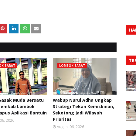
HA
TR
OK BARAT
LOMBOK BARAT
 Sasak Muda Bersatu
Wabup Nurul Adha Ungkap
Pemkab Lombok
Strategi Tekan Kemiskinan,
apus Aplikasi Bantuin
Sekotong Jadi Wilayah
Prioritas
06, 2026
August 06, 2026