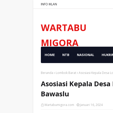
INFO IKLAN
WARTABU
MIGORA
HOME
NTB
NASIONAL
HUKRI
Beranda
Lombok Barat
Asosiasi Kepala Desa 
Asosiasi Kepala Des
Bawaslu
Wartabumigora.com
Januari 16, 2024