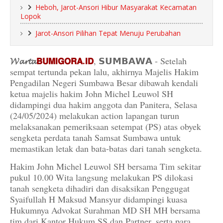
Heboh, Jarot-Ansori Hibur Masyarakat Kecamatan
Lopok
Jarot-Ansori Pilihan Tepat Menuju Perubahan
𝓦𝓪𝓻𝓽𝓪
𝗕𝗨𝗠𝗜𝗚𝗢𝗥𝗔.𝗜𝗗
, 𝗦𝗨𝗠𝗕𝗔𝗪𝗔 - Setelah
sempat tertunda pekan lalu, akhirnya Majelis Hakim
Pengadilan Negeri Sumbawa Besar dibawah kendali
ketua majelis hakim John Michel Leuwol SH
didampingi dua hakim anggota dan Panitera, Selasa
(24/05/2024) melakukan action lapangan turun
melaksanakan pemeriksaan setempat (PS) atas obyek
sengketa perdata tanah Samsat Sumbawa untuk
memastikan letak dan bata-batas dari tanah sengketa.
Hakim John Michel Leuwol SH bersama Tim sekitar
pukul 10.00 Wita langsung melakukan PS dilokasi
tanah sengketa dihadiri dan disaksikan Penggugat
Syaifullah H Maksud Mansyur didampingi kuasa
Hukumnya Advokat Surahman MD SH MH bersama
tim dari Kantor Hukum SS dan Partner, serta para