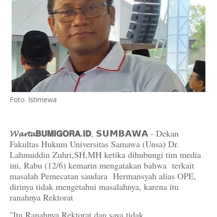
Foto. Istimewa
𝓦𝓪𝓻𝓽𝓪𝗕𝗨𝗠𝗜𝗚𝗢𝗥𝗔.𝗜𝗗
, 𝗦𝗨𝗠𝗕𝗔𝗪𝗔 - Dekan
Fakultas Hukum Universitas Samawa (Unsa) Dr.
Lahmuddin Zuhri,SH,MH ketika dihubungi tim media
ini, Rabu (12/6) kemarin mengatakan bahwa terkait
masalah Pemecatan saudara Hermansyah alias OPE,
dirinya tidak mengetahui masalahnya, karena itu
ranahnya Rektorat
"Itu Ranahnya Rektorat dan saya tidak