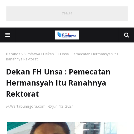
Beranda
Sumbawa
Dekan FH Unsa : Pemecatan Hermansyah Itu
Ranahnya Rektorat
Dekan FH Unsa : Pemecatan
Hermansyah Itu Ranahnya
Rektorat
Wartabumigora.com
Juni 13, 2024