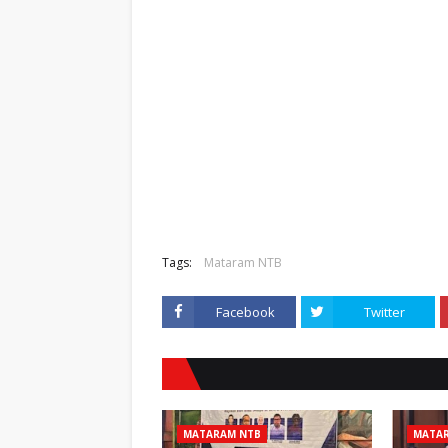
Tags:
Mataram NTB
Facebook
Twitter
MATARAM NTB
MATA