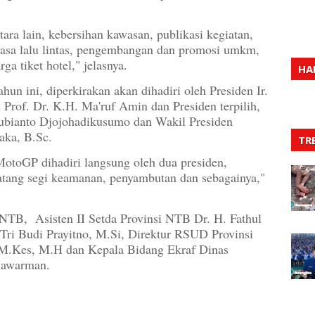
ra lain, kebersihan kawasan, publikasi kegiatan,
yasa lalu lintas, pengembangan dan promosi umkm,
a tiket hotel," jelasnya.
HA
n ini, diperkirakan akan dihadiri oleh Presiden Ir.
 Prof. Dr. K.H. Ma'ruf Amin dan Presiden terpilih,
ubianto Djojohadikusumo dan Wakil Presiden
aka, B.Sc.
TR
MotoGP dihadiri langsung oleh dua presiden,
atang segi keamanan, penyambutan dan sebagainya,"
NTB, Asisten II Setda Provinsi NTB Dr. H. Fathul
Tri Budi Prayitno, M.Si, Direktur RSUD Provinsi
M.Kes, M.H dan Kepala Bidang Ekraf Dinas
lawarman.