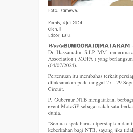
Foto. Istimewa.
Kamis, 4 Juli 2024.
Oleh, ll
Editor, Lalu.
𝓦𝓪𝓻𝓽𝓪𝗕𝗨𝗠𝗜𝗚𝗢𝗥𝗔.𝗜𝗗|
𝗠𝗔𝗧𝗔𝗥𝗔𝗠
Dr. Hassanudin, S.I.P, MM menerima au
Association ( MGPA ) yang berlangsu
(04/07/2024).
Pertemuan itu membahas terkait persi
dilaksanakan pada tanggal 27 - 29 Sep
Circuit.
PJ Gubernur NTB mengatakan, berbagai
event MotoGP sebagai salah satu berka
dunia.
"Semua aspek harus dipersiapkan dan t
keberkahan bagi NTB, sayang jika tida