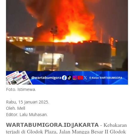
Foto. Istimewa.
Rabu, 15 Januari 2025.
Oleh. Mell
Editor. Lalu Muhasan.
𝗪𝗔𝗥𝗧𝗔𝗕𝗨𝗠𝗜𝗚𝗢𝗥𝗔.𝗜𝗗
|𝗝𝗔𝗞𝗔𝗥𝗧𝗔 - Kebakaran
terjadi di Glodok Plaza, Jalan Mangga Besar II Glodok