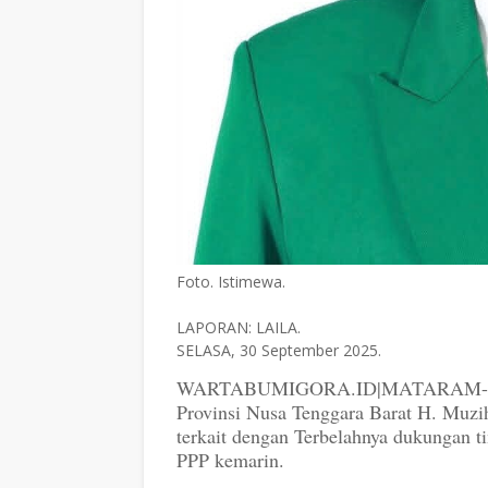
Foto. Istimewa.
LAPORAN: LAILA.
SELASA, 30 September 2025.
WARTABUMIGORA.ID|MATARAM- Ketu
Provinsi Nusa Tenggara Barat H. Muzi
terkait dengan Terbelahnya dukungan t
PPP kemarin.