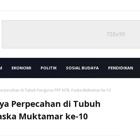
M
EKONOMI
POLITIK
SOSIAL BUDAYA
PENDIDIKAN
Perpecahan di Tubuh Pengurus PPP NTB, Paska Muktamar ke-10
ya Perpecahan di Tubuh
aska Muktamar ke-10