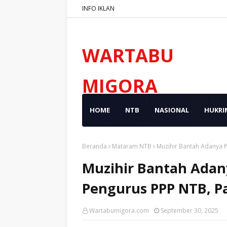
INFO IKLAN
WARTABU
MIGORA
HOME
NTB
NASIONAL
HUKRI
Beranda
Mataram NTB
Muzihir Bantah Adanya 
Muzihir Bantah Adan
Pengurus PPP NTB, P
Wartabumigora.com
September 30, 2025