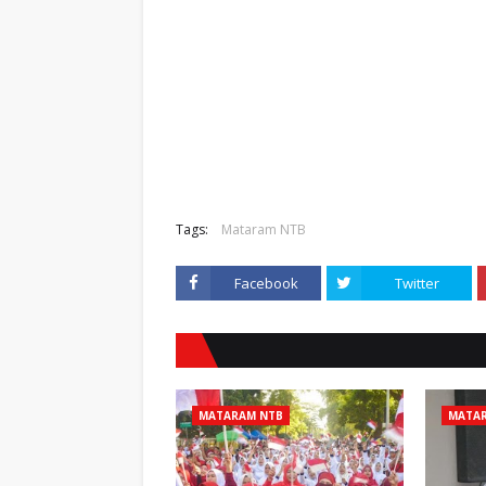
Tags:
Mataram NTB
Facebook
Twitter
MATARAM NTB
MATA