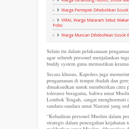
Warga Pemepek Dihebohkan Sosok M
VIRAL Warga Mataram Sebut Makam
Polisi
Warga Muncan Dihebohkan Sosok Ba
Selain itu dalam pelaksanaan pengama
agar seluruh personel menjalankan tug
buddy system guna memastikan keaman
Secara khusus, Kapolres juga memerin
pengamanan di tempat ibadah dan gerej
dimaksudkan untuk memberikan citra p
toleransi beragama, bahwa umat Musli
Lombok Tengah, sangat menghormati dan
saudara-saudara umat Nasrani yang se
“Kehadiran personel Muslim dalam pen
strategis dalam pencegahan kejahatan
melibatkan umat Muslim, diharapkan d