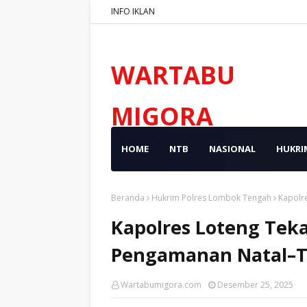
INFO IKLAN
WARTABU
MIGORA
HOME
NTB
NASIONAL
HUKRI
Beranda
Hukrim Polres Lombok Tengah
Kapolr
Kapolres Loteng Tek
Pengamanan Natal–T
Wartabumigora.com
Desember 25, 2025