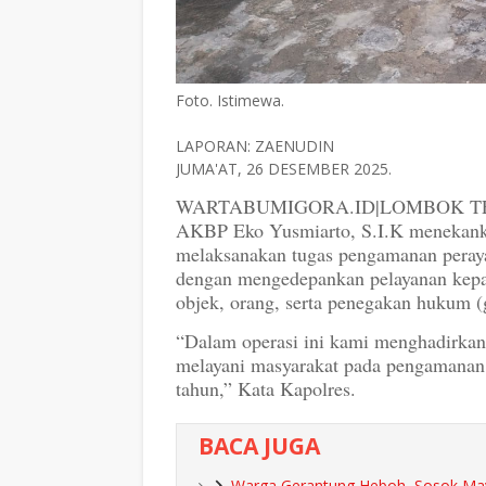
Foto. Istimewa.
LAPORAN: ZAENUDIN
JUMA'AT, 26 DESEMBER 2025.
WARTABUMIGORA.ID|LOMBOK TENGA
AKBP Eko Yusmiarto, S.I.K menekanka
melaksanakan tugas pengamanan peray
dengan mengedepankan pelayanan kepa
objek, orang, serta penegakan hukum 
“Dalam operasi ini kami menghadirkan 
melayani masyarakat pada pengamanan 
tahun,” Kata Kapolres.
BACA JUGA
Warga Gerantung Heboh, Sosok Maya