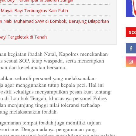
ayat Bayi Terbungkus Kain Putih
 Nabi Muhamad SAW di Lombok, Berujung Dilaporkan
SO
yi Tergeletak di Tanah
nan kegiatan ibadah Natal, Kapolres menekankan
as sesuai SOP, tetap waspada, serta menerapkan
an dan keselamatan bersama.
tahkan seluruh personel yang melaksanakan
a agar menggunakan tutup kepala peci. Hal ini
ositif sekaligus menyampaikan pesan kuat tentang
m di Lombok Tengah, khususnya personel Polres
 menjunjung tinggi nilai toleransi terhadap
dang melaksanakan ibadah.
gamanan tempat ibadah juga memiliki tujuan
 terorisme. Dengan adanya pengamanan yang
apat mengurangi bahkan menghilangkan niat pelaku