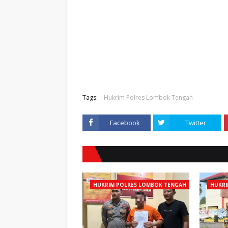
Tags:
Hukrim Polres Lombok Tengah
Facebook
Twitter
HUKRIM POLRES LOMBOK TENGAH
HUKRI