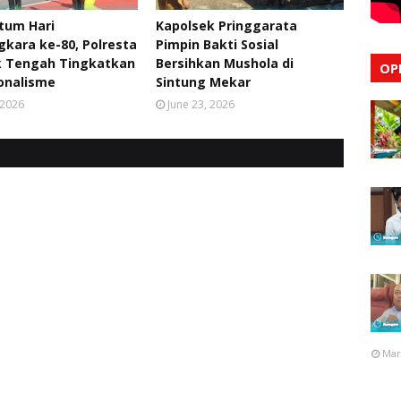
um Hari
Kapolsek Pringgarata
kara ke-80, Polresta
Pimpin Bakti Sosial
 Tengah Tingkatkan
Bersihkan Mushola di
OP
onalisme
Sintung Mekar
, 2026
June 23, 2026
Mar