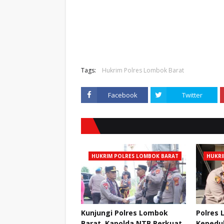
Tags:
Hukrim Polres Lombok Barat
Facebook
Twitter
HUKRIM POLRES LOMBOK BARAT
HUKRI
Kunjungi Polres Lombok
Polres 
Barat, Kapolda NTB Perkuat
Kepedul