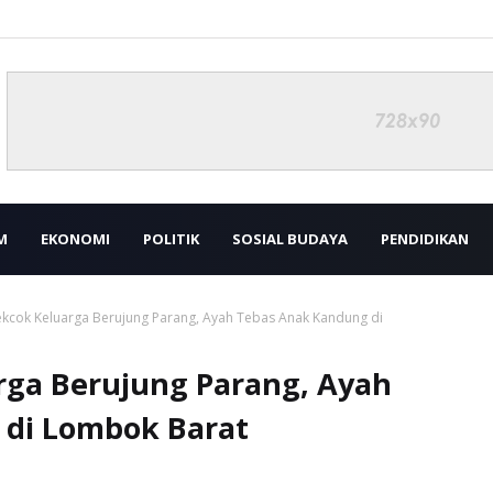
M
EKONOMI
POLITIK
SOSIAL BUDAYA
PENDIDIKAN
Cekcok Keluarga Berujung Parang, Ayah Tebas Anak Kandung di
rga Berujung Parang, Ayah
 di Lombok Barat