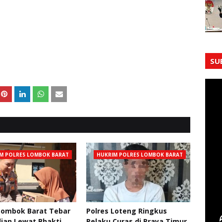
SU
M POLRES LOMBOK BARAT
HUKRIM POLRES LOMBOK BARAT
Lombok Barat Tebar
Polres Loteng Ringkus
ian Lewat Bhakti
Pelaku Curas di Praya Timur,