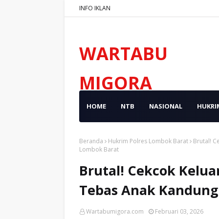
INFO IKLAN
WARTABU
MIGORA
HOME
NTB
NASIONAL
HUKRI
Beranda
Hukrim Polres Lombok Barat
Brutal! 
Lombok Barat
Brutal! Cekcok Kelua
Tebas Anak Kandung
Wartabumigora.com
Februari 03, 2026