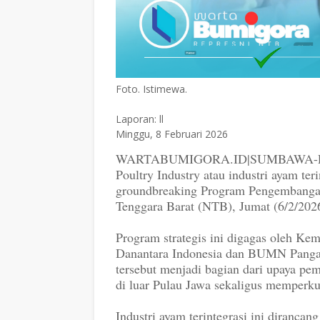
Foto. Istimewa.
Laporan: ll
Minggu, 8 Februari 2026
WARTABUMIGORA.ID|SUMBAWA-Pemeri
Poultry Industry atau industri ayam ter
groundbreaking Program Pengembangan H
Tenggara Barat (NTB), Jumat (6/2/202
Program strategis ini digagas oleh Ke
Danantara Indonesia dan BUMN Pangan,
tersebut menjadi bagian dari upaya p
di luar Pulau Jawa sekaligus memperku
Industri ayam terintegrasi ini dirancan