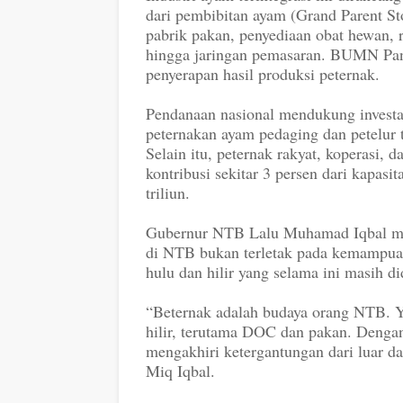
dari pembibitan ayam (Grand Parent St
pabrik pakan, penyediaan obat hewan, r
hingga jaringan pemasaran. BUMN Pang
penyerapan hasil produksi peternak.
Pendanaan nasional mendukung investa
peternakan ayam pedaging dan petelur t
Selain itu, peternak rakyat, koperasi, 
kontribusi sekitar 3 persen dari kapas
triliun.
Gubernur NTB Lalu Muhamad Iqbal men
di NTB bukan terletak pada kemampuan
hulu dan hilir yang selama ini masih di
“Beternak adalah budaya orang NTB. Ya
hilir, terutama DOC dan pakan. Dengan h
mengakhiri ketergantungan dari luar 
Miq Iqbal.