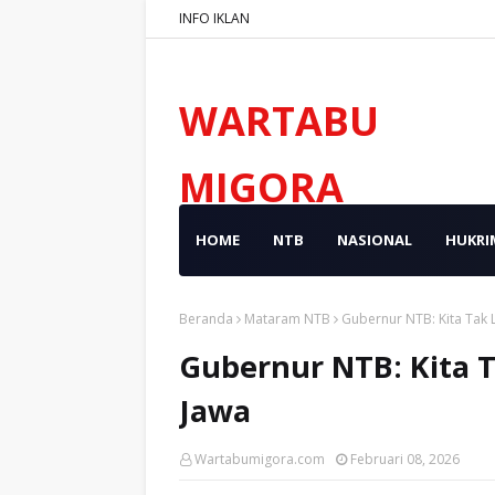
INFO IKLAN
WARTABU
MIGORA
HOME
NTB
NASIONAL
HUKRI
Beranda
Mataram NTB
Gubernur NTB: Kita Tak 
Gubernur NTB: Kita 
Jawa
Wartabumigora.com
Februari 08, 2026