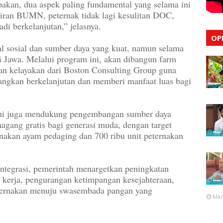
an, dua aspek paling fundamental yang selama ini
iran BUMN, peternak tidak lagi kesulitan DOC,
di berkelanjutan,” jelasnya.
OP
sosial dan sumber daya yang kuat, namun selama
i Jawa. Melalui program ini, akan dibangun farm
ian kelayakan dari Boston Consulting Group guna
ngkan berkelanjutan dan memberi manfaat luas bagi
ini juga mendukung pengembangan sumber daya
gang gratis bagi generasi muda, dengan target
rnakan ayam pedaging dan 700 ribu unit peternakan
rintegrasi, pemerintah menargetkan peningkatan
n kerja, pengurangan ketimpangan kesejahteraan,
eternakan menuju swasembada pangan yang
Mar