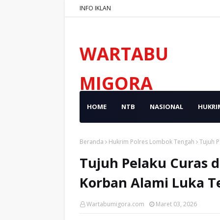
INFO IKLAN
WARTABU
MIGORA
HOME
NTB
NASIONAL
HUKRI
Beranda
Hukrim Polres Lombok Tengah
Tujuh P
Tujuh Pelaku Curas d
Korban Alami Luka T
Wartabumigora.com
Maret 03, 2026