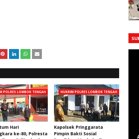
SU
M POLRES LOMBOK TENGAH
HUKRIM POLRES LOMBOK TENGAH
um Hari
Kapolsek Pringgarata
kara ke-80, Polresta
Pimpin Bakti Sosial