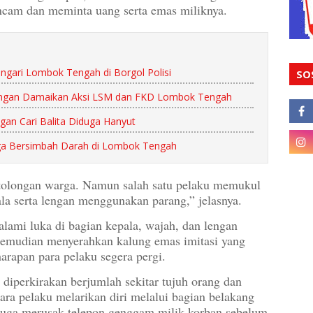
cam dan meminta uang serta emas miliknya.
engari Lombok Tengah di Borgol Polisi
SO
ngan Damaikan Aksi LSM dan FKD Lombok Tengah
an Cari Balita Diduga Hanyut
ngga Bersimbah Darah di Lombok Tengah
tolongan warga. Namun salah satu pelaku memukul
a serta lengan menggunakan parang,” jelasnya.
alami luka di bagian kepala, wajah, dan lengan
 kemudian menyerahkan kalung emas imitasi yang
arapan para pelaku segera pergi.
diperkirakan berjumlah sekitar tujuh orang dan
ara pelaku melarikan diri melalui bagian belakang
 juga merusak telepon genggam milik korban sebelum