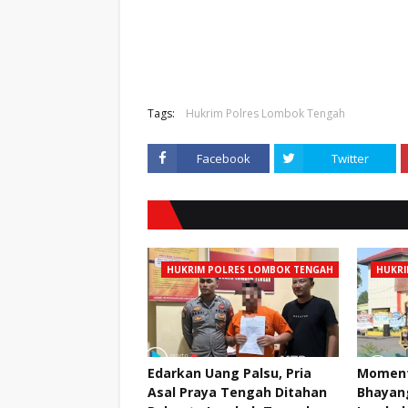
Tags:
Hukrim Polres Lombok Tengah
Facebook
Twitter
HUKRIM POLRES LOMBOK TENGAH
HUKRI
Edarkan Uang Palsu, Pria
Moment
Asal Praya Tengah Ditahan
Bhayang