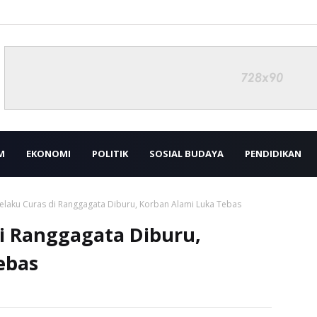
M
EKONOMI
POLITIK
SOSIAL BUDAYA
PENDIDIKAN
elaku Curas di Ranggagata Diburu, Korban Alami Luka Tebas
i Ranggagata Diburu,
ebas