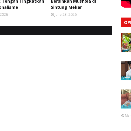
 Tengah Tingkatkan
Bersihkan Mushola di
onalisme
Sintung Mekar
, 2026
June 23, 2026
OP
Mar